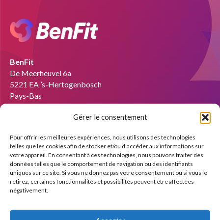
BenFit
De Meerheuvel 6a
5221 EA ’s-Hertogenbosch
Pays-Bas
Gérer le consentement
E-mail :
info@benfit.fr
Pour offrir les meilleures expériences, nous utilisons des technologies
Devenir coach ?
telles que les cookies afin de stocker et/ou d’accéder aux informations sur
votre appareil. En consentant à ces technologies, nous pouvons traiter des
Nous vous montrons volontiers les possibilités à l’aide d’une
données telles que le comportement de navigation ou des identifiants
démonstration gratuite.
uniques sur ce site. Si vous ne donnez pas votre consentement ou si vous le
retirez, certaines fonctionnalités et possibilités peuvent être affectées
négativement.
Inscrivez-vous dès maintenant !