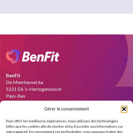
BenFit
De Meerheuvel 6a
5221 EA ’s-Hertogenbosch
Pays-Bas
Gérer le consentement
E-mail :
info@benfit.fr
Pour offrir les meilleures expériences, nous utilisons des technologies
Devenir coach ?
telles que les cookies afin de stocker et/ou d’accéder aux informations sur
votre appareil. En consentant à ces technologies, nous pouvons traiter des