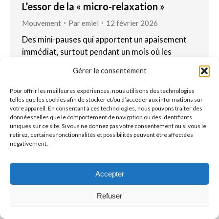
L’essor de la « micro-relaxation »
Mouvement
Par
emiel
12 février 2026
Des mini-pauses qui apportent un apaisement
immédiat, surtout pendant un mois où les
agendas se remplissent rapidement. Prendre un
Gérer le consentement
court moment pour se recharger aide à rester
plus calme et à faire de meilleurs choix. De plus
Pour offrir les meilleures expériences, nous utilisons des technologies
en plus de coachs en mode de vie
telles que les cookies afin de stocker et/ou d’accéder aux informations sur
votre appareil. En consentant à ces technologies, nous pouvons traiter des
recommandent donc des moments de micro-
données telles que le comportement de navigation ou des identifiants
relaxation : de courtes pauses…
uniques sur ce site. Si vous ne donnez pas votre consentement ou si vous le
retirez, certaines fonctionnalités et possibilités peuvent être affectées
négativement.
Accepter
© Copyright BenFit |
Site by LL
Refuser
Copyright menu-FR