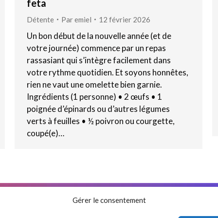
feta
Détente
Par
emiel
12 février 2026
Un bon début de la nouvelle année (et de
votre journée) commence par un repas
rassasiant qui s’intègre facilement dans
votre rythme quotidien. Et soyons honnêtes,
rien ne vaut une omelette bien garnie.
Ingrédients (1 personne) • 2 œufs • 1
poignée d’épinards ou d’autres légumes
verts à feuilles • ½ poivron ou courgette,
coupé(e)…
Nos partenaires
Clause de non-responsabil
Gérer le consentement